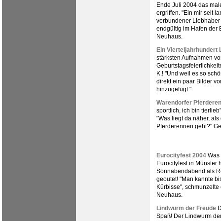
Ende Juli 2004 das mal
ergriffen. "Ein mir seit 
verbundener Liebhaber 
endgültig im Hafen der 
Neuhaus.
Ein Vierteljahrhundert L
stärksten Aufnahmen v
Geburtstagsfeierlichkeite
K.! "Und weil es so schö
direkt ein paar Bilder v
hinzugefügt."
Warendorfer Pferdere
sportlich, ich bin tierli
"Was liegt da näher, al
Pferderennen geht?" Ge
Eurocityfest 2004
Was f
Eurocityfest in Münster h
Sonnabendabend als Ret
geoutet! "Man kannte bis
Kürbisse", schmunzelte 
Neuhaus.
Lindwurm der Freude
D
Spaß! Der Lindwurm der