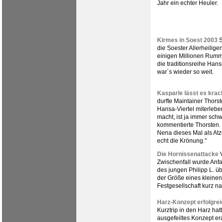
Jahr ein echter Heuler.
Kirmes in Soest 2003
S
die Soester Allerheilige
einigen Millionen Rumm
die traditionsreihe Hans
war´s wieder so weit.
Kasparle lässt es kra
durfte Maintainer Thors
Hansa-Viertel miterleb
macht, ist ja immer sch
kommentierte Thorsten
Nena dieses Mal als Atz
echt die Krönung."
Die Hornissenattacke
V
Zwischenfall wurde Anf
des jungen Philipp L. üb
der Größe eines kleinen
Festgesellschaft kurz na
Harz-Konzept erfolgre
Kurztrip in den Harz hat
ausgefeiltes Konzept er