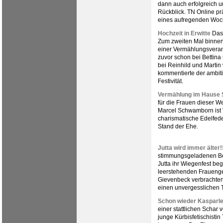
dann auch erfolgreich u
Rückblick. TN Online pr
eines aufregenden Wo
Hochzeit in Erwitte
Das 
Zum zweiten Mal binnen
einer Vermählungsveran
zuvor schon bei Bettina
bei Reinhild und Martin
kommentierte der ambiti
Festivität.
Vermählung im Hause
für die Frauen dieser W
Marcel Schwamborn ist 
charismatische Edelfeder
Stand der Ehe.
Jutta wird immer älter!
stimmungsgeladenen Be
Jutta ihr Wiegenfest b
leerstehenden Frauenge
Gievenbeck verbrachten 
einen unvergesslichen 
Schon wieder Kasparle
einer stattlichen Schar
junge Kürbisfetischistin