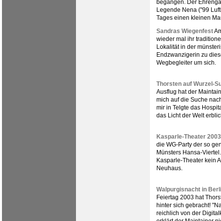
begangen. Der Ehrenga
Legende Nena ("99 Luftb
Tages einen kleinen Mau
Sandras Wiegenfest
Am
wieder mal ihr traditione
Lokalität in der münster
Endzwanzigerin zu die
Wegbegleiter um sich.
Thorsten auf Wurzel-S
Ausflug hat der Maintai
mich auf die Suche na
mir in Telgte das Hospi
das Licht der Welt erblic
Kasparle-Theater 2003
die WG-Party der so gen
Münsters Hansa-Viertel.
Kasparle-Theater kein A
Neuhaus.
Walpurgisnacht in Berl
Feiertag 2003 hat Thors
hinter sich gebracht! "N
reichlich von der Digit