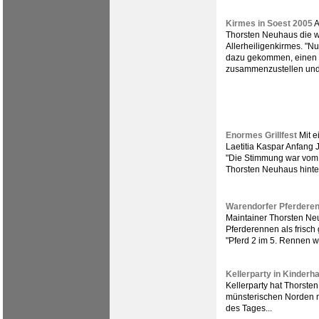
Kirmes in Soest 2005
A
Thorsten Neuhaus die we
Allerheiligenkirmes. "Nun
dazu gekommen, einen 
zusammenzustellen und 
Enormes Grillfest
Mit e
Laetitia Kaspar Anfang J
"Die Stimmung war vom 
Thorsten Neuhaus hinte
Warendorfer Pferdere
Maintainer Thorsten Ne
Pferderennen als frisch
"Pferd 2 im 5. Rennen wa
Kellerparty in Kinderh
Kellerparty hat Thorste
münsterischen Norden mi
des Tages...