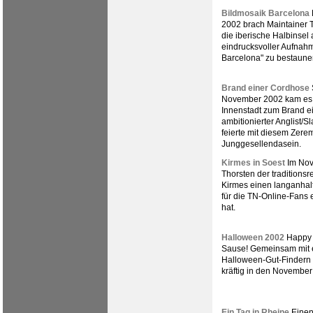
Bildmosaik Barcelona
2002 brach Maintainer T
die iberische Halbinsel 
eindrucksvoller Aufnahm
Barcelona" zu bestaune
Brand einer Cordhose
November 2002 kam es 
Innenstadt zum Brand ei
ambitionierter Anglist/S
feierte mit diesem Zere
Junggesellendasein.
Kirmes in Soest
Im Nov
Thorsten der traditionsr
Kirmes einen langanhal
für die TN-Online-Fans e
hat.
Halloween 2002
Happy 
Sause! Gemeinsam mit ei
Halloween-Gut-Findern f
kräftig in den November
Ein Tag in Rheine
Einen 