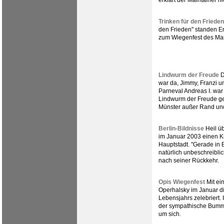
erklärt der Maintainer ni
Trinken für den Frieden
den Frieden" standen En
zum Wiegenfest des Mai
Lindwurm der Freude
D
war da, Jimmy, Franzi u
Parneval Andreas I. war 
Lindwurm der Freude g
Münster außer Rand un
Berlin-Bildnisse
Heil üb
im Januar 2003 einen Ku
Hauptstadt. "Gerade in B
natürlich unbeschreibli
nach seiner Rückkehr.
Opis Wiegenfest
Mit ei
Operhalsky im Januar d
Lebensjahrs zelebriert.
der sympathische Bumm
um sich.